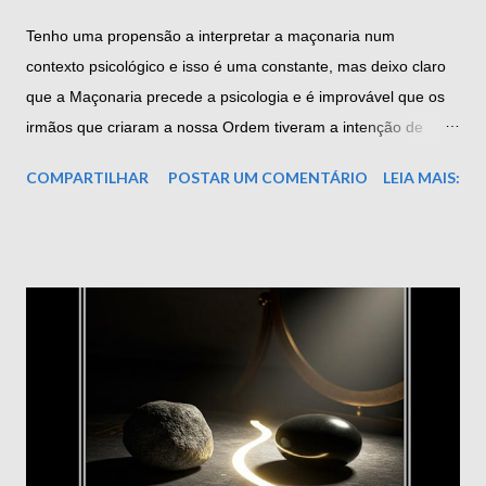
Tenho uma propensão a interpretar a maçonaria num
contexto psicológico e isso é uma constante, mas deixo claro
que a Maçonaria precede a psicologia e é improvável que os
irmãos que criaram a nossa Ordem tiveram a intenção de
considerá-la – a psicologia – nos símbolos, alegorias e mitos.
COMPARTILHAR
POSTAR UM COMENTÁRIO
LEIA MAIS:
Mas que há “algo mais”, isso sim, tenho certeza, afinal, não é
difícil aceitar que eles representam a estrutura de nosso
próprio ser interior, ou templo interior. O que um psicólogo
comum, não maçom, diria sobre as coisas que nós, obreiros,
fazemos em nossas reuniões na Loja? Mais do que provável,
ele consideraria nossas atividades uma expressão de
impulsos, motivos e motivações ancestrais e universais que
datam do início da história humana. Os psicólogos têm notado
que, em cada única cultura os homens parecem ser motivados
ou conduzidos por três instintos básicos ou impulsos: Um