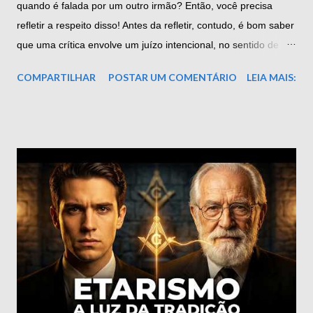
quando é falada por um outro irmão? Então, você precisa
refletir a respeito disso! Antes da refletir, contudo, é bom saber
que uma crítica envolve um juízo intencional, no sentido de
refletir sobre em que se deve crer ou de como reagir a um
COMPARTILHAR
POSTAR UM COMENTÁRIO
LEIA MAIS:
exame minucioso, a uma vivência, a uma manifestação oral ou
textual, e até mesmo a proposições alheias. Ele também está
ligado à definição do conteúdo e do valor do objeto da
observação. Relativamente a certa conclusão ou raciocínio,
este pensamento avalia se há uma razão apropriada para
acatar a tese como algo verdadeiro ou adequado. Atualmente,
o termo “crítica” infelizmente vem com um sentido negativo, de
reprovação, o que nem sempre corresponde à realidade
quando se trata de pensamento crítico. Esta forma de pensar
não é construída sobre métodos intransigentes e velozes, e
sim em concepções e preceitos. Ela não se vale tão somente
da lógica, mas também de noções mentais mais vastas, tais