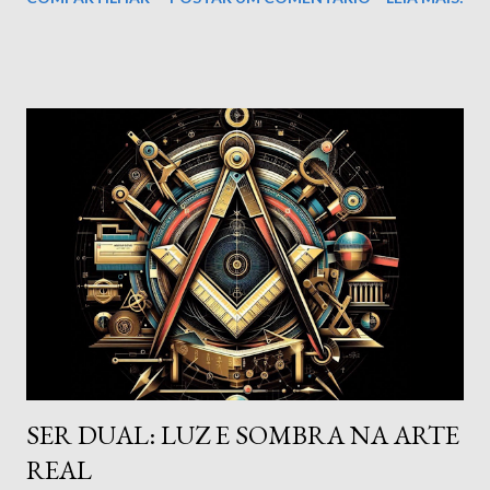
obreiros da Arte Real, dizemos que são decisões
conseqüentes e, ao mesmo tempo, incentivadoras do
perseverante processo de lapidação e construção do Templo
Interior; mas cabe aqui um questionamento: você associa sua
evolução pessoal com as responsabilidades de um maçom no
que concerne ao desenvolvimento da sociedade? Esta é uma
questão que, por ser sempre hodierna e justificada pelas
urgências da realidade social brasileira, merece atenção
especial. A realidade não deve ser percebida
apaixonadamente; por outro lado, tal como os budistas, será
plena a nossa atuação se existir compaixão em nossos
corações. Assim, serão mais interessantes as resoluções que,
com essa consciência íntima,...
SER DUAL: LUZ E SOMBRA NA ARTE
REAL