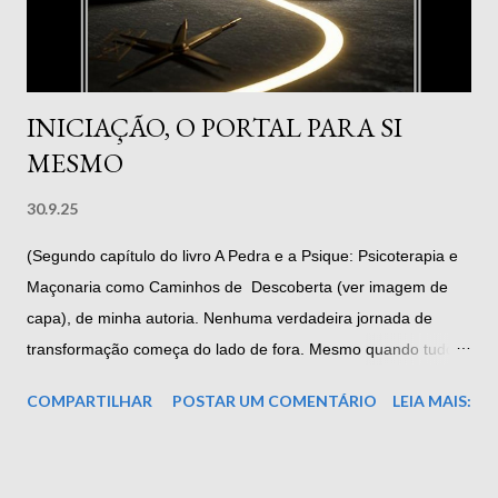
instinto de se reunir em grupos para desfrutar da companhia
uns dos outros. Os homens, em particular, parecem ter um...
INICIAÇÃO, O PORTAL PARA SI
MESMO
30.9.25
(Segundo capítulo do livro A Pedra e a Psique: Psicoterapia e
Maçonaria como Caminhos de Descoberta (ver imagem de
capa), de minha autoria. Nenhuma verdadeira jornada de
transformação começa do lado de fora. Mesmo quando tudo
parece externo - o ritual, a cerimônia, a sessão de terapia - o
COMPARTILHAR
POSTAR UM COMENTÁRIO
LEIA MAIS:
que realmente se inicia é um movimento interno. É o próprio
ser que começa a se mover em direção a si. A isso,
chamamos, nas tradições espirituais e na psicologia profunda,