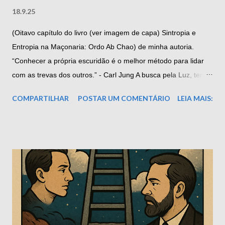
18.9.25
(Oitavo capítulo do livro (ver imagem de capa) Sintropia e
Entropia na Maçonaria: Ordo Ab Chao) de minha autoria.
“Conhecer a própria escuridão é o melhor método para lidar
com as trevas dos outros.” - Carl Jung A busca pela Luz, tema
axial na simbologia maçônica, é frequentemente interpretada
COMPARTILHAR
POSTAR UM COMENTÁRIO
LEIA MAIS:
como um anseio por pureza, elevação ou iluminação espiritual.
Contudo, o caminho iniciático nos convida a ir além dessa
interpretação superficial. A Luz que a Maçonaria propõe não
se opõe à escuridão como inimiga, nem pretende apagar a
sombra como se fosse um erro a ser corrigido. Ela é, antes,
um movimento de consciência: o esforço constante e corajoso
de reconhecer, integrar e transcender as partes de nós que
resistimos em ver. Nesse sentido, a jornada do iniciado não é
uma fuga da sombra, mas um retorno a ela - com lucidez,