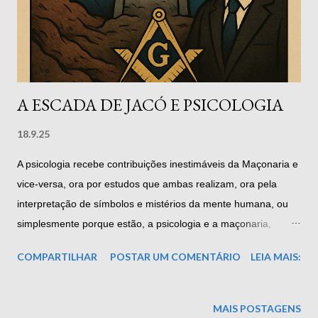
presença e humildade. Na tradição esotérica e simbólica, Luz
e trevas não são opostos excludentes, mas polaridades
complementares de um mesmo processo de
autoconhecimen...
A ESCADA DE JACÓ E PSICOLOGIA
18.9.25
A psicologia recebe contribuições inestimáveis da Maçonaria e
vice-versa, ora por estudos que ambas realizam, ora pela
interpretação de símbolos e mistérios da mente humana, ou
simplesmente porque estão, a psicologia e a maçonaria,
objetivando a construção do homem ideal e, por conseguinte,
COMPARTILHAR
POSTAR UM COMENTÁRIO
LEIA MAIS:
da sociedade exemplar. Uma excelente amostra desta mútua
cooperação é a importância do significado dos símbolos
contidos na “ideia” da Escada de Jacó. Mais importante ainda
MAIS POSTAGENS