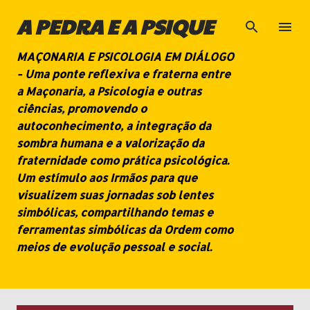
Pular para o conteúdo principal
A PEDRA E A PSIQUE
MAÇONARIA E PSICOLOGIA EM DIÁLOGO
- Uma ponte reflexiva e fraterna entre
a Maçonaria, a Psicologia e outras
ciências, promovendo o
autoconhecimento, a integração da
sombra humana e a valorização da
fraternidade como prática psicológica.
Um estímulo aos Irmãos para que
visualizem suas jornadas sob lentes
simbólicas, compartilhando temas e
ferramentas simbólicas da Ordem como
meios de evolução pessoal e social.