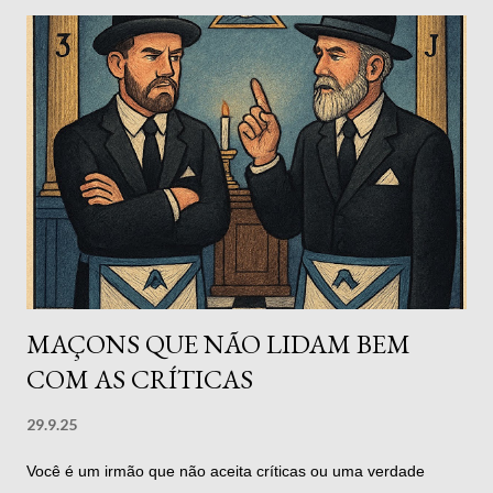
de iniciação. E toda iniciação, seja formal ou silenciosa, tem
um elemento em comum: ela marca o instante em que alguém
decide nascer de novo . Na Maçonaria, o termo “iniciar”
carrega uma força simbólica ancestral. Não se trata apenas de
ingressar em uma irmandade ou passar por uma cerimônia
solene. A iniciação é um ritual de passagem, uma espécie de
parto simbólico em que o neófito - ainda inconsciente de sua
nova condição - atravessa um limiar entre o conhecido e o
misterioso. Ao ser despojado dos metais, vendado e
conduzido...
MAÇONS QUE NÃO LIDAM BEM
COM AS CRÍTICAS
29.9.25
Você é um irmão que não aceita críticas ou uma verdade