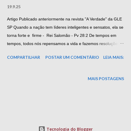
19.9.25
Artigo Publicado anteriormente na revista "A Verdade" da GLE
SP Quando a nação tem líderes inteligentes e sensatos, ela se
torna forte e firme - Rei Salomão - Pv 28:2 De tempos em
tempos, todos nós repensamos a vida e fazemos resoluções
costumeiramente positivas sobre nossas formas de agir. Como
COMPARTILHAR
POSTAR UM COMENTÁRIO
LEIA MAIS:
obreiros da Arte Real, dizemos que são decisões
conseqüentes e, ao mesmo tempo, incentivadoras do
perseverante processo de lapidação e construção do Templo
MAIS POSTAGENS
Interior; mas cabe aqui um questionamento: você associa sua
evolução pessoal com as responsabilidades de um maçom no
que concerne ao desenvolvimento da sociedade? Esta é uma
questão que, por ser sempre hodierna e justificada pelas
urgências da realidade social brasileira, merece atenção
especial. A realidade não deve ser percebida
Tecnologia do Blogger