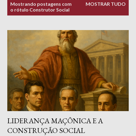
P
Mostrando postagens com
MOSTRAR TUDO
o
o rótulo
Construtor Social
s
t
a
g
e
n
s
LIDERANÇA MAÇÔNICA E A
CONSTRUÇÃO SOCIAL