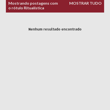
P
Mostrando postagens com
MOSTRAR TUDO
o
o rótulo
Ritualística
s
t
a
Nenhum resultado encontrado
g
e
n
s