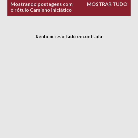
P
Mostrando postagens com
MOSTRAR TUDO
o
o rótulo
Caminho Iniciático
s
t
a
Nenhum resultado encontrado
g
e
n
s